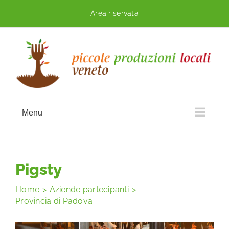
Skip
Area riservata
to
content
Menu
Pigsty
Home
Aziende partecipanti
Provincia di Padova